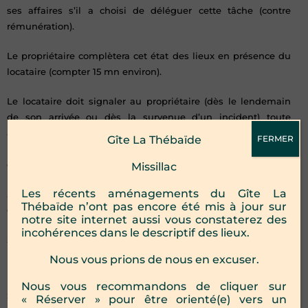
ses affaires s’il a choisi de déléguer cette tâche (contre
rémunération).
Le propriétaire complètera cet état des lieux en présence du
locataire (compter 15 mn environ).
Le locataire doit signaler au propriétaire (dès le lendemain
de son arrivée ou dès la survenue d’un incident) toute
anomalie ou dysfonctionnement non signalés sur le
Gîte La Thébaïde
FERMER
bordereau d’inventaire. Le propriétaire s’engage à résoudre
ces difficultés au plus tôt.
Missillac
Les récents aménagements du Gîte La
. Aucune réparation par vous ou un tiers extérieur ne peut
Thébaïde n’ont pas encore été mis à jour sur
être engagée.
notre site internet aussi vous constaterez des
incohérences dans le descriptif des lieux.
. Le livret d’accueil et un livre d’or sont à votre disposition à
l’entrée du gîte.
Nous vous prions de nous en excuser.
6. DÉPÔT DE GARANTIE
Nous vous recommandons de cliquer sur
Son montant de
400€
doit être associé au règlement du
« Réserver » pour être orienté(e) vers un